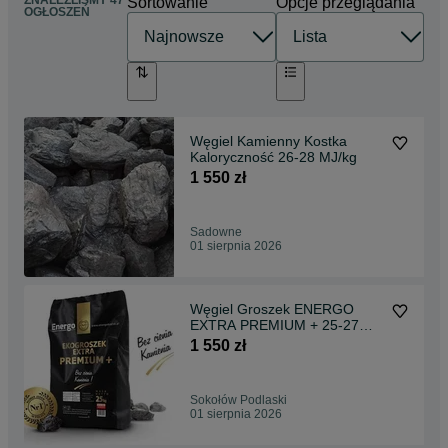
ZNALEŹLIŚMY 47
Sortowanie
Opcje przeglądania
OGŁOSZEŃ
Węgiel Kamienny Kostka
Kaloryczność 26-28 MJ/kg
1 550 zł
Sadowne
01 sierpnia 2026
Węgiel Groszek ENERGO
EXTRA PREMIUM + 25-27
MJ/KG
1 550 zł
Sokołów Podlaski
01 sierpnia 2026