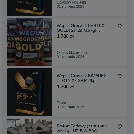
Sokołów Podlaski
01 sierpnia 2026
Węgiel Groszek BARTEX
GOLD! 27-29 MJ/kg!
Transport
1 700 zł
Ostrów Mazowiecka
01 sierpnia 2026
Węgiel Groszek BIMAREX
ZŁOTY 27-29 MJ/kg
Transport!
1 700 zł
Topór
01 sierpnia 2026
Brykiet Torfowy (zamiennik
węgla) LUZ BIG-BAG!