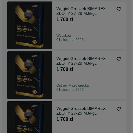
Węgiel Groszek BIMAREX
ZŁOTY 27-29 MJ/kg
Transport!
1 700 zł
Wyszków
01 sierpnia 2026
Węgiel Groszek BIMAREX
ZŁOTY 27-29 MJ/kg
Transport!
1 700 zł
Ostrów Mazowiecka
01 sierpnia 2026
Węgiel Groszek BIMAREX
ZŁOTY 27-29 MJ/kg
Transport!
1 700 zł