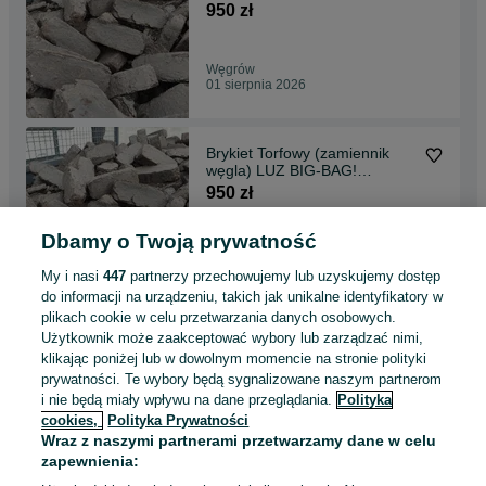
Transport!
950 zł
Węgrów
01 sierpnia 2026
Brykiet Torfowy (zamiennik
węgla) LUZ BIG-BAG!
Transport!
950 zł
Dbamy o Twoją prywatność
Sokołów Podlaski
01 sierpnia 2026
My i nasi
447
partnerzy przechowujemy lub uzyskujemy dostęp
do informacji na urządzeniu, takich jak unikalne identyfikatory w
plikach cookie w celu przetwarzania danych osobowych.
Węgiel Kamienny Kostka
Użytkownik może zaakceptować wybory lub zarządzać nimi,
Kaloryczność 26-28 MJ/kg
klikając poniżej lub w dowolnym momencie na stronie polityki
1 550 zł
prywatności. Te wybory będą sygnalizowane naszym partnerom
i nie będą miały wpływu na dane przeglądania.
Polityka
cookies,
Polityka Prywatności
Sokołów Podlaski
Wraz z naszymi partnerami przetwarzamy dane w celu
01 sierpnia 2026
zapewnienia: